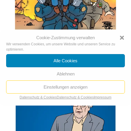
Status Quo: König Kohle besucht Lützerath
Cookie-Zustimmung verwalten
Wir verwenden Cookies, um unsere Website und unseren Service zu
optimieren.
Alle Cookies
Ablehnen
Einstellungen anzeigen
Datenschutz & Cookies
Datenschutz & Cookies
Impressum