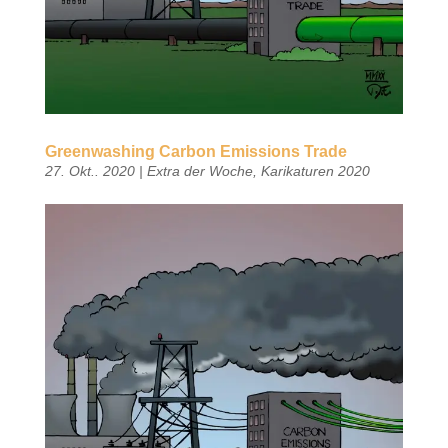
Greenwashing Carbon Emissions Trade
27. Okt.. 2020
|
Extra der Woche
,
Karikaturen 2020