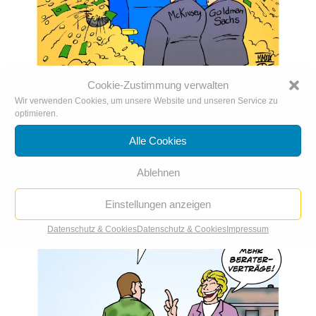
Cookie-Zustimmung verwalten
Von der Leyen und Lagarde: EU-Jackpot für
Wir verwenden Cookies, um unsere Website und unseren Service zu
Berater & Banken
optimieren.
Alle Cookies
Ablehnen
Einstellungen anzeigen
Datenschutz & Cookies
Datenschutz & Cookies
Impressum