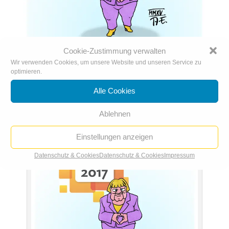
Cookie-Zustimmung verwalten
Wir verwenden Cookies, um unsere Website und unseren Service zu
optimieren.
Meine CDU 2017
18. Aug.. 2015
|
Karikatur der Woche
,
Karikaturen 2015
Alle Cookies
Ablehnen
Einstellungen anzeigen
Datenschutz & Cookies
Datenschutz & Cookies
Impressum