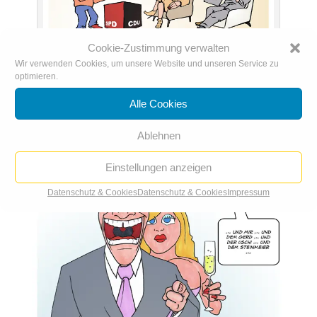
Cookie-Zustimmung verwalten
Wir verwenden Cookies, um unsere Website und unseren Service zu
Höhle der Löwen
optimieren.
Alle Cookies
Ablehnen
Einstellungen anzeigen
Datenschutz & Cookies
Datenschutz & Cookies
Impressum