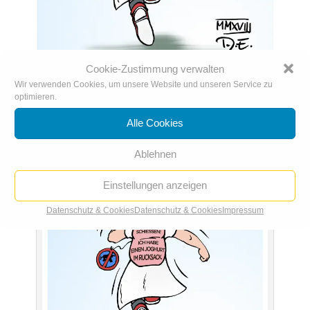
Cookie-Zustimmung verwalten
Wir verwenden Cookies, um unsere Website und unseren Service zu
optimieren.
Bitte nicht schießen!
23. Feb.. 2018
|
Karikatur der Woche
,
Karikaturen 2018
Alle Cookies
Ablehnen
Einstellungen anzeigen
Datenschutz & Cookies
Datenschutz & Cookies
Impressum