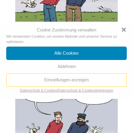
Cookie-Zustimmung verwalten
Wir verwenden Cookies, um unsere Website und unseren Service zu
optimieren.
Sturm auf Sylt
11. Mai. 2022
|
Karikatur der Woche
,
Karikaturen 2022
Alle Cookies
Ablehnen
Einstellungen anzeigen
Datenschutz & Cookies
Datenschutz & Cookies
Impressum