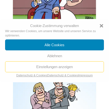
Cookie-Zustimmung verwalten
Märchenhafte Groko-Besetzung:
Wir verwenden Cookies, um unsere Website und unseren Service zu
Tweetweißchen und Hosentot
optimieren.
Alle Cookies
Ablehnen
Einstellungen anzeigen
Datenschutz & Cookies
Datenschutz & Cookies
Impressum