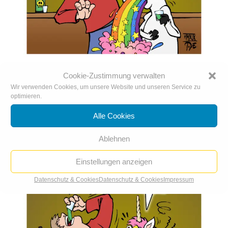
Cookie-Zustimmung verwalten
Ex oder Einhorn
10. Feb.. 2019
|
Extra der Woche
,
Karikaturen 2019
Wir verwenden Cookies, um unsere Website und unseren Service zu
optimieren.
Alle Cookies
Ablehnen
Einstellungen anzeigen
Datenschutz & Cookies
Datenschutz & Cookies
Impressum