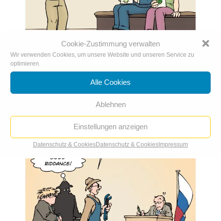
Cookie-Zustimmung verwalten
Wir verwenden Cookies, um unsere Website und unseren Service zu
Dringlichkeitsappell
optimieren.
Alle Cookies
Ablehnen
Einstellungen anzeigen
Datenschutz & Cookies
Datenschutz & Cookies
Impressum