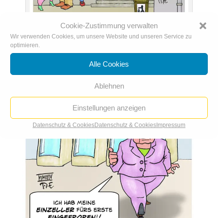
Cookie-Zustimmung verwalten
Nach Renten-Skandal: Riester zeigt Reue
Wir verwenden Cookies, um unsere Website und unseren Service zu
optimieren.
Alle Cookies
Ablehnen
Einstellungen anzeigen
Datenschutz & Cookies
Datenschutz & Cookies
Impressum