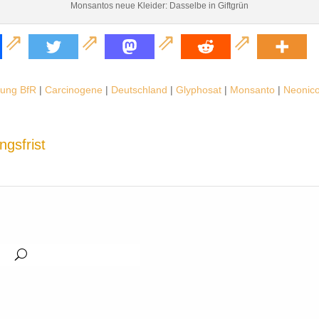
Monsantos neue Kleider: Dasselbe in Giftgrün
tung BfR
|
Carcinogene
|
Deutschland
|
Glyphosat
|
Monsanto
|
Neonico
gsfrist