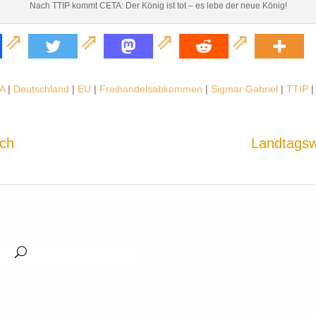
Nach TTIP kommt CETA: Der König ist tot – es lebe der neue König!
A
|
Deutschland
|
EU
|
Freihandelsabkommen
|
Sigmar Gabriel
|
TTIP
ach
Landtagsw