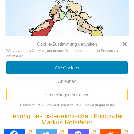
Cookie-Zustimmung verwalten
Wir verwenden Cookies, um unsere Website und unseren Service zu
optimieren.
Alle Cookies
Ablehnen
Springtime 2020: Love and Virus
Einstellungen anzeigen
Teil der
United Arts Gallery
, eine
Datenschutz & Cookies
Datenschutz & Cookies
Impressum
internationale Kunstausstellung unter
Leitung des österreichischen Fotografen
Markus Hofstätter