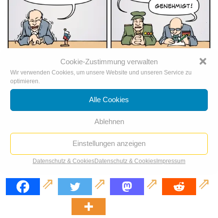
Cookie-Zustimmung verwalten
Wir verwenden Cookies, um unsere Website und unseren Service zu
optimieren.
Alle Cookies
Ablehnen
Einstellungen anzeigen
Datenschutz & Cookies
Datenschutz & Cookies
Impressum
Ukraine-Debatte: Status Quo