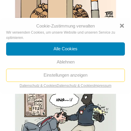
Cookie-Zustimmung verwalten
Wir verwenden Cookies, um unsere Website und unseren Service zu
Triell
optimieren.
Alle Cookies
Ablehnen
Einstellungen anzeigen
Datenschutz & Cookies
Datenschutz & Cookies
Impressum