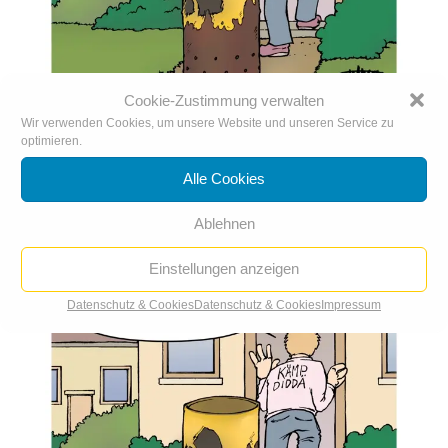
Cookie-Zustimmung verwalten
Wir verwenden Cookies, um unsere Website und unseren Service zu
optimieren.
Heizungstausch zum Atomausstieg
14. Apr.. 2023
|
Karikatur der Woche
,
Karikaturen 2023
Alle Cookies
Ablehnen
Einstellungen anzeigen
Datenschutz & Cookies
Datenschutz & Cookies
Impressum