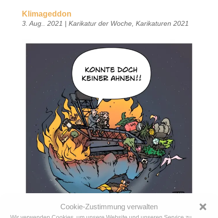
Klimageddon
3. Aug.. 2021
|
Karikatur der Woche
,
Karikaturen 2021
Cookie-Zustimmung verwalten
Wir verwenden Cookies, um unsere Website und unseren Service zu