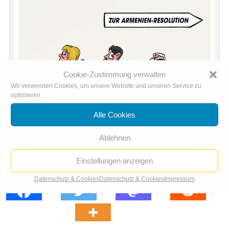
Cookie-Zustimmung verwalten
Wir verwenden Cookies, um unsere Website und unseren Service zu
optimieren.
Alle Cookies
Ablehnen
Einstellungen anzeigen
1 Frau, 2 Männer, 0 Eier: Armenien-Resolution im Bundestag
Datenschutz & Cookies
Datenschutz & Cookies
Impressum