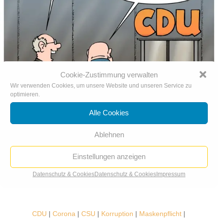
Cookie-Zustimmung verwalten
Wir verwenden Cookies, um unsere Website und unseren Service zu
optimieren.
Alle Cookies
C wie Clankriminalität
Ablehnen
Einstellungen anzeigen
Datenschutz & Cookies
Datenschutz & Cookies
Impressum
CDU
|
Corona
|
CSU
|
Korruption
|
Maskenpflicht
|