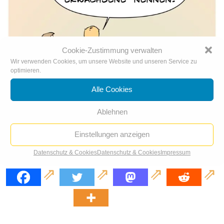
Cookie-Zustimmung verwalten
Wir verwenden Cookies, um unsere Website und unseren Service zu
optimieren.
Alle Cookies
Ablehnen
Einstellungen anzeigen
Datenschutz & Cookies
Datenschutz & Cookies
Impressum
Kampf gegen Kinderarbeit: Kleine Erwachsene