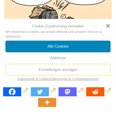
Cookie-Zustimmung verwalten
Wir verwenden Cookies, um unsere Website und unseren Service zu
optimieren.
Alle Cookies
Ablehnen
Einstellungen anzeigen
Datenschutz & Cookies
Datenschutz & Cookies
Impressum
Meta