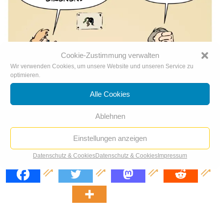
Cookie-Zustimmung verwalten
Wir verwenden Cookies, um unsere Website und unseren Service zu
optimieren.
Alle Cookies
Ablehnen
Einstellungen anzeigen
Katastrophen-Warntag
Datenschutz & Cookies
Datenschutz & Cookies
Impressum