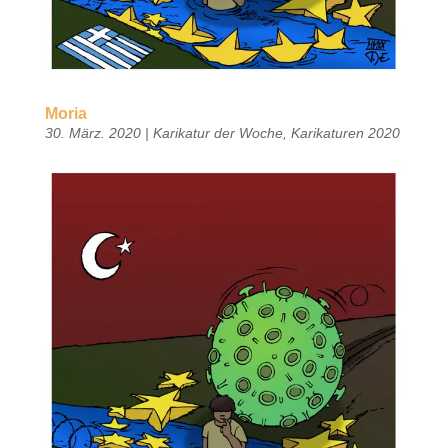
Moria
30. März. 2020
|
Karikatur der Woche
,
Karikaturen 2020