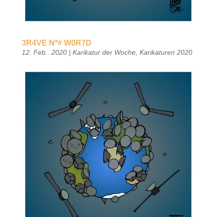
3R4VE N*# W0R7D
12. Feb.. 2020
|
Karikatur der Woche
,
Karikaturen 2020