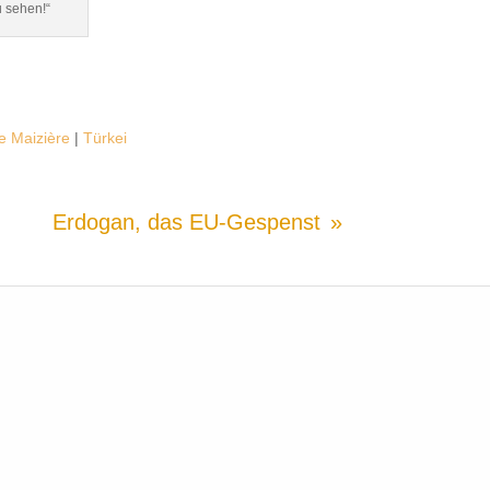
u sehen!“
 Maizière
|
Türkei
Erdogan, das EU-Gespenst