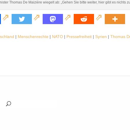
ister Thomas De Maizière wiegelt ab: „Gehen Sie bitte weiter, hier gibt es nichts z
schland
|
Menschenrechte
|
NATO
|
Pressefreiheit
|
Syrien
|
Thomas De